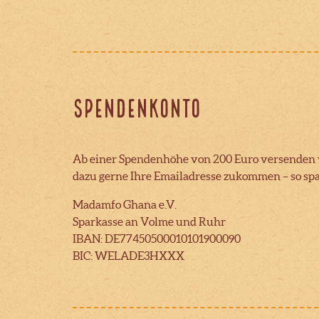
Spendenkonto
Ab einer Spendenhöhe von 200 Euro versenden w
dazu gerne Ihre Emailadresse zukommen – so sp
Madamfo Ghana e.V.
Sparkasse an Volme und Ruhr
IBAN: DE77450500010101900090
BIC: WELADE3HXXX