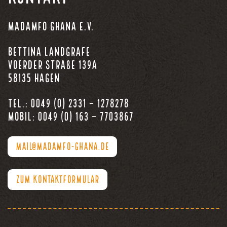
Madamfo Ghana e.V.
Bettina Landgrafe
Voerder Straße 139a
58135 Hagen
Tel.: 0049 (0) 2331 – 1278278
Mobil: 0049 (0) 163 – 7703867
MAIL@MADAMFO-GHANA.DE
ZUM KONTAKTFORMULAR